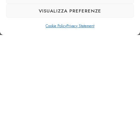
VISUALIZZA PREFERENZE
Cookie Policy
Privacy Statement
P
r
e
c
i
s
i
o
n
m
e
c
h
a
n
i
c
a
l
m
a
c
h
i
n
i
n
g
Tailor-made solutions since 1969
The metalworking company G.B.G. specialises in
precision machining based on customers’ drawings and
projects. Since 1969 it has offered concrete and original
tailor-made solutions at high quality standards to satisfy
all Customer needs.