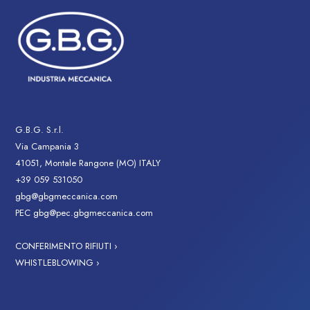
G.B.G. S.r.l.
Via Campania 3
41051, Montale Rangone (MO) ITALY
+39 059 531050
gbg@gbgmeccanica.com
PEC
gbg@pec.gbgmeccanica.com
CONFERIMENTO RIFIUTI ›
WHISTLEBLOWING ›