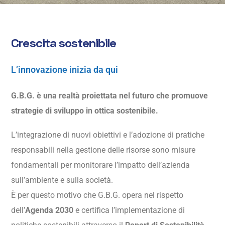
C
r
e
s
c
i
t
a
s
o
s
t
e
n
i
b
i
l
e
L’innovazione inizia da qui
G.B.G. è una realtà proiettata nel futuro che promuove
strategie di sviluppo in ottica sostenibile.
L’integrazione di nuovi obiettivi e l’adozione di pratiche
responsabili nella gestione delle risorse sono misure
fondamentali per monitorare l’impatto dell’azienda
sull’ambiente e sulla società.
È per questo motivo che G.B.G. opera nel rispetto
dell’
Agenda 2030
e certifica l’implementazione di