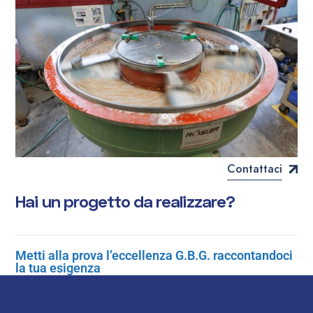
Contattaci
H
a
i
u
n
p
r
o
g
e
t
t
o
d
a
r
e
a
l
i
z
z
a
r
e
?
Metti alla prova l’eccellenza G.B.G. raccontandoci
la tua esigenza