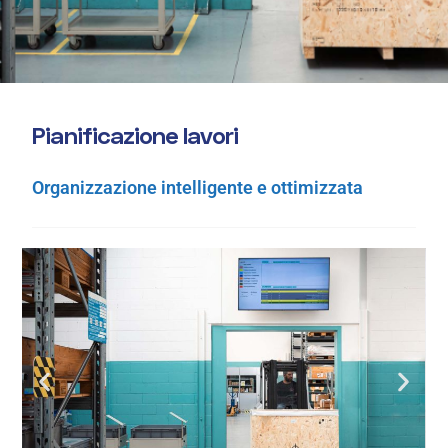
P
i
a
n
i
f
i
c
a
z
i
o
n
e
l
a
v
o
r
i
Organizzazione intelligente e ottimizzata