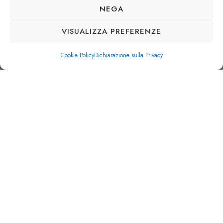
NEGA
VISUALIZZA PREFERENZE
Cookie Policy
Dichiarazione sulla Privacy
L
a
v
o
r
a
z
i
o
n
i
m
e
c
c
a
n
i
c
h
e
d
i
p
r
e
c
i
s
i
o
n
e
Soluzioni su misura dal 1969
L’azienda metalmeccanica G.B.G. è specializzata in
lavorazioni meccaniche di precisione sulla base di
disegni e progetti dei clienti. Sin dal 1969 offre soluzioni
su misura concrete e originali a elevati standard
qualitativi per soddisfare tutte le esigenze del Cliente.