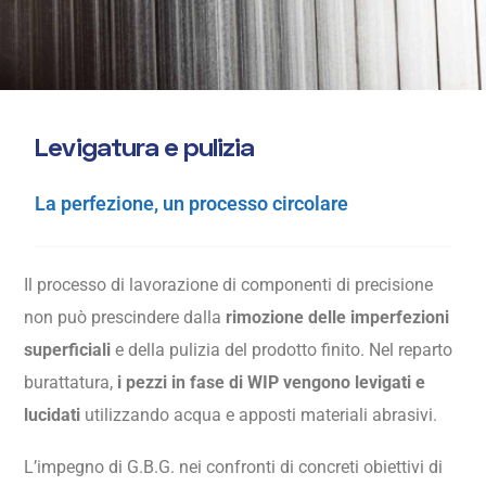
L
e
v
i
g
a
t
u
r
a
e
p
u
l
i
z
i
a
La perfezione, un processo circolare
Il processo di lavorazione di componenti di precisione
non può prescindere dalla
rimozione delle imperfezioni
superficiali
e della pulizia del prodotto finito. Nel reparto
burattatura,
i pezzi in fase di WIP vengono levigati e
lucidati
utilizzando acqua e apposti materiali abrasivi.
L’impegno di G.B.G. nei confronti di concreti obiettivi di