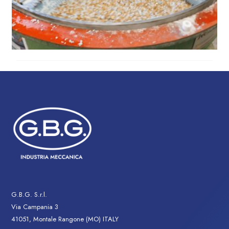
G.B.G. S.r.l.
Via Campania 3
41051, Montale Rangone (MO) ITALY