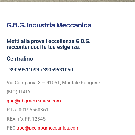
G
.
B
.
G
.
I
n
d
u
s
t
r
i
a
M
e
c
c
a
n
i
c
a
Metti alla prova l’eccellenza G.B.G.
raccontandoci la tua esigenza.
Centralino
+39059531093 +39059531050
Via Campania 3 – 41051, Montale Rangone
(MO) ITALY​
gbg@gbgmeccanica.com
P. Iva 00196560361​
REA n°x PR 12345
PEC
gbg@pec.gbgmeccanica.com