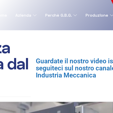
ome
Azienda
Perchè G.B.G.
Produzione
z
a
a
d
a
l
Guardate il nostro video is
seguiteci sul nostro cana
Industria Meccanica