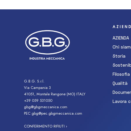
AZIEN
AZIENDA
Chi siam
Storia
Sostenib
Filosofia
G.B.G. S.r.l.
Qualità
Via Campania 3
Document
41051, Montale Rangone (MO) ITALY
+39 059 531050
Lavora c
gbg@gbgmeccanica.com
PEC
gbg@pec.gbgmeccanica.com
CONFERIMENTO RIFIUTI ›