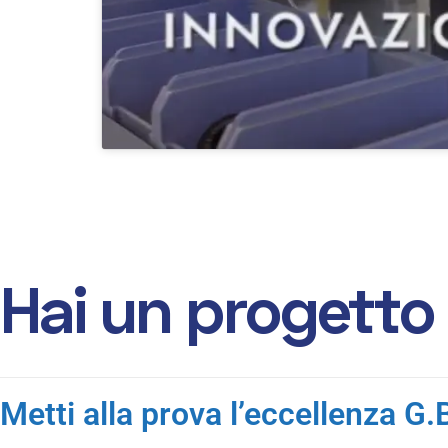
H
a
i
u
n
p
r
o
g
e
t
t
o
Metti alla prova l’eccellenza G