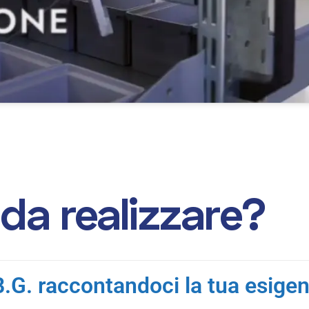
d
a
r
e
a
l
i
z
z
a
r
e
?
.B.G. raccontandoci la tua esige