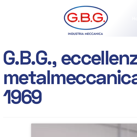
H
G
.
B
.
G
.
,
e
c
c
e
l
l
e
n
Industria Meccanica
m
e
t
a
l
m
e
c
c
a
n
i
c
1
9
6
9